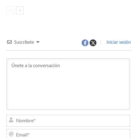
Suscríbete
Iniciar sesión
Nom
Emai