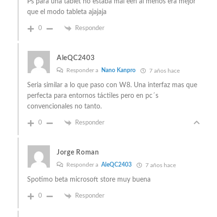
Ps para una tablet no estaba mal eeh al menos era mejor
que el modo tableta ajajaja
0
Responder
AleQC2403
Responder a
Nano Kanpro
7 años hace
Seria similar a lo que paso con W8. Una interfaz mas que
perfecta para entornos táctiles pero en pc´s
convencionales no tanto.
0
Responder
Jorge Roman
Responder a
AleQC2403
7 años hace
Spotimo beta microsoft store muy buena
0
Responder