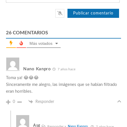
26
COMENTARIOS
Más votados
Nano Kanpro
7 años hace
Toma ya! 😂😂😂
Sinceramente me alegro, las imágenes que se habían filtrado
eran horribles.
0
Responder
Asg
Responder a
Nano Kanpro
7 años hace