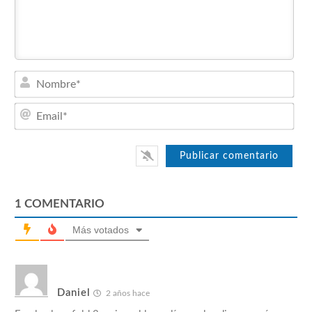
Nom
Emai
1
COMENTARIO
Más votados
Daniel
2 años hace