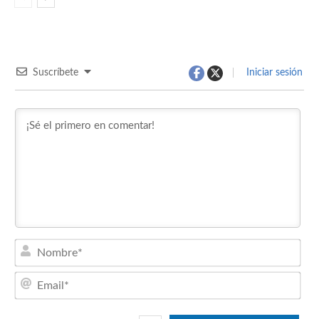
Suscríbete
Iniciar sesión
Nom
Emai