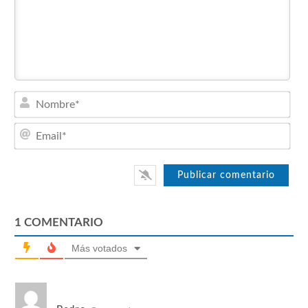
Nom
Emai
1
COMENTARIO
Más votados