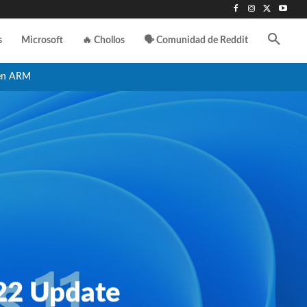
s
Microsoft
🔥 Chollos
🗣️ Comunidad de Reddit
en ARM
22 Update