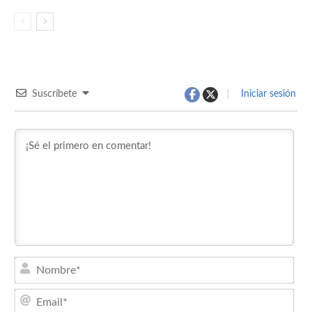
Suscríbete
Iniciar sesión
Nom
Emai