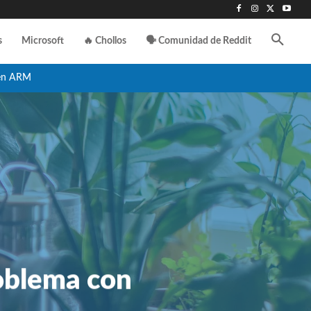
s
Microsoft
🔥 Chollos
🗣️ Comunidad de Reddit
en ARM
oblema con