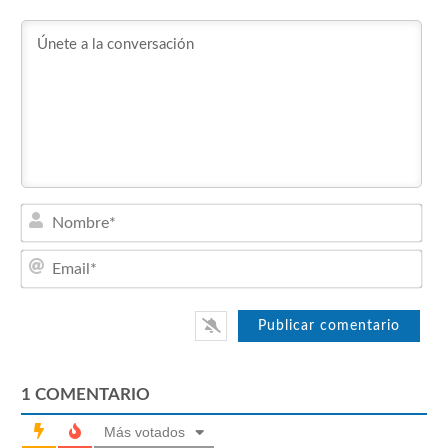
Nom
Emai
1
COMENTARIO
Más votados