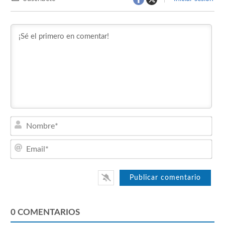
Nom
Emai
0
COMENTARIOS