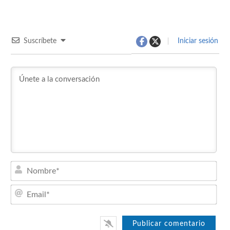
Suscríbete
Iniciar sesión
Nom
Emai