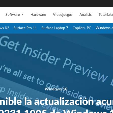
Software
Hardware
Videojuegos
Análisis
Tutoriale
ws K2
Surface Pro 11
Surface Laptop 7
Copilot+ PC
Windows 
Windows 10
nible la actualización ac