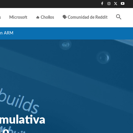
s
Microsoft
🔥 Chollos
🗣️ Comunidad de Reddit
en ARM
umulativa