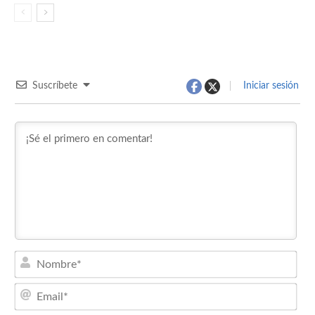
Suscríbete
Iniciar sesión
Nom
Emai