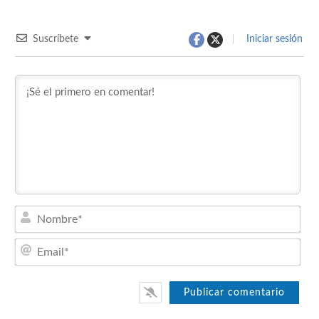
Suscríbete
Iniciar sesión
Nom
Emai