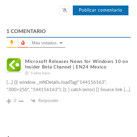
1
COMENTARIO
Más votados
Microsoft Releases News for Windows 10 on
Insider Beta Channel | EN24 Mexico
5 años hace
[…] (){ window._mNDetails.loadTag("144156163",
"300×250", "144156163"); }); } catch (error) {} Source link […]
0
Responder