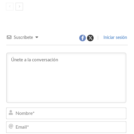
Suscríbete
Iniciar sesión
Nom
Emai