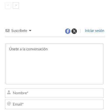
Suscríbete
Iniciar sesión
Nom
Emai