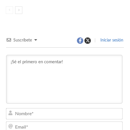
Suscríbete
Iniciar sesión
Nom
Emai