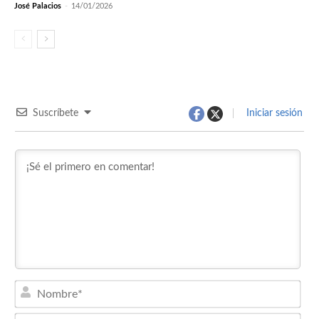
José Palacios
-
14/01/2026
Suscríbete
Iniciar sesión
Nom
Emai