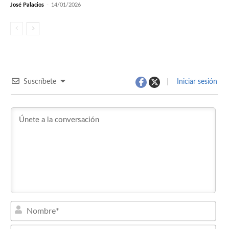
José Palacios
-
14/01/2026
Suscríbete
Iniciar sesión
Nom
Emai