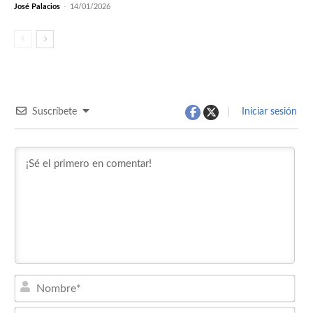
José Palacios
-
14/01/2026
Suscríbete
Iniciar sesión
Nom
Emai