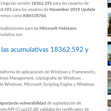
 Llega las versión
18362.592
para los usuarios de
3.592
para los usuarios de
November 2019 Update
raremos como
KB4528760
.
ctualizaciones para las
Microsoft HoloLens
ulativa son:
 las acumulativas 18362.592 y
plataforma de aplicaciones de Windows y Frameworks,
ows Management, criptografía de Windows ,
 de Windows, Microsoft Scripting Engine y Windows
importante
vulnerabilidad
de suplantación de
toAPI (Crypt32.dll) validaba los certificados de