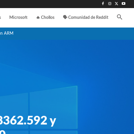
s
Microsoft
🔥 Chollos
🗣️ Comunidad de Reddit
en ARM
18362.592 y