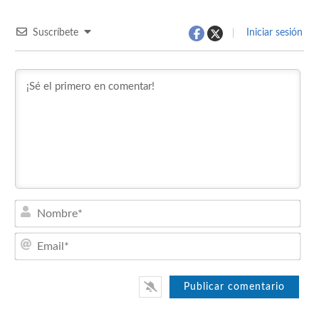
Suscríbete
Iniciar sesión
Nom
Emai