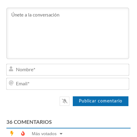
Nom
Emai
36
COMENTARIOS
Más votados