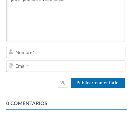
Nom
Emai
0
COMENTARIOS