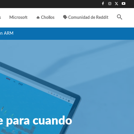
s
Microsoft
🔥 Chollos
🗣️ Comunidad de Reddit
en ARM
ge para cuando