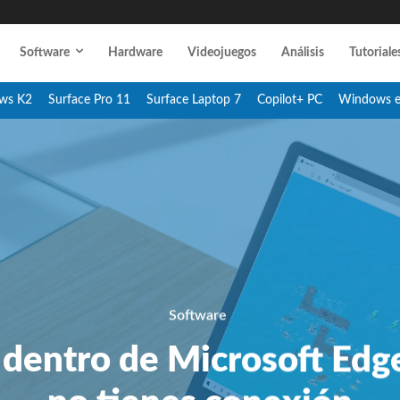
Software
Hardware
Videojuegos
Análisis
Tutoriale
ws K2
Surface Pro 11
Surface Laptop 7
Copilot+ PC
Windows 
Software
o dentro de Microsoft Ed