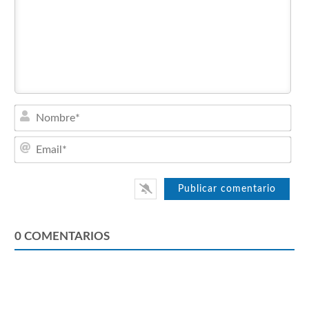
Nom
Emai
0
COMENTARIOS