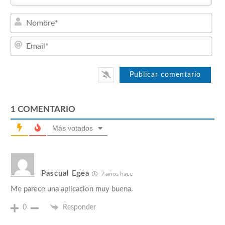
Nom
Emai
1
COMENTARIO
Más votados
Pascual Egea
7 años hace
Me parece una aplicacion muy buena.
0
Responder