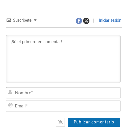
Suscríbete
Iniciar sesión
Nom
Emai