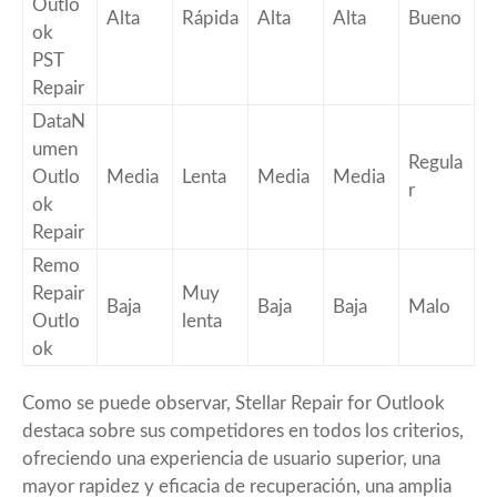
Outlo
Alta
Rápida
Alta
Alta
Bueno
ok
PST
Repair
DataN
umen
Regula
Outlo
Media
Lenta
Media
Media
r
ok
Repair
Remo
Repair
Muy
Baja
Baja
Baja
Malo
Outlo
lenta
ok
Como se puede observar, Stellar Repair for Outlook
destaca sobre sus competidores en todos los criterios,
ofreciendo una experiencia de usuario superior, una
mayor rapidez y eficacia de recuperación, una amplia