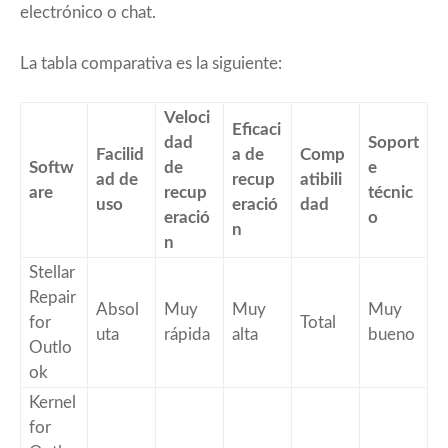
electrónico o chat.
La tabla comparativa es la siguiente:
Veloci
Eficaci
dad
Soport
Facilid
a de
Comp
Softw
de
e
ad de
recup
atibili
are
recup
técnic
uso
eració
dad
eració
o
n
n
Stellar
Repair
Absol
Muy
Muy
Muy
for
Total
uta
rápida
alta
bueno
Outlo
ok
Kernel
for