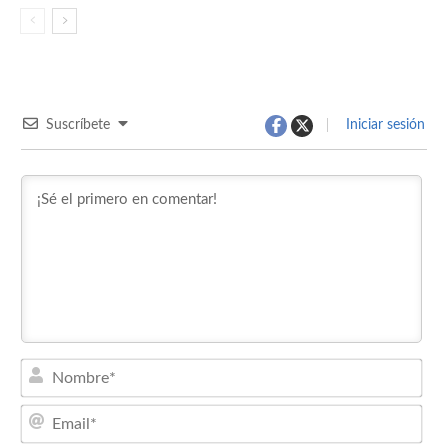
Suscríbete
Iniciar sesión
Nom
Emai