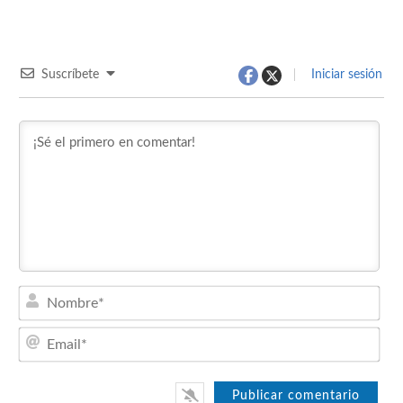
Suscríbete
Iniciar sesión
Nom
Emai