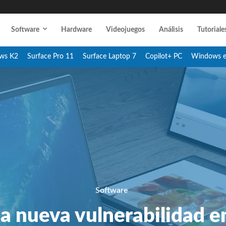
Software
Hardware
Videojuegos
Análisis
Tutoriale
ws K2
Surface Pro 11
Surface Laptop 7
Copilot+ PC
Windows 
Software
a nueva vulnerabilidad e