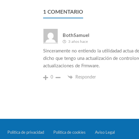
1
COMENTARIO
BothSamuel
3 años hace
Sinceramente no entiendo la utilidadad actua d
dicho que tengo una actualización de controlo
actualizaciones de Frmware.
0
Responder
Política de privacidad
Política de cookies
Aviso Legal