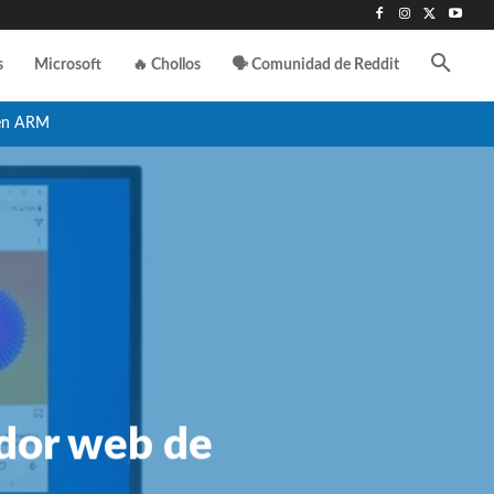
s
Microsoft
🔥 Chollos
🗣️ Comunidad de Reddit
en ARM
dor web de