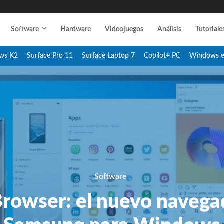
Software
Hardware
Videojuegos
Análisis
Tutoriale
ws K2
Surface Pro 11
Surface Laptop 7
Copilot+ PC
Windows 
Software
rowser: el nuevo navega