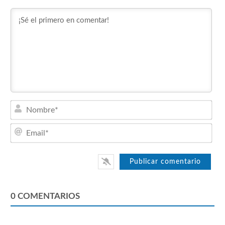
Nom
Emai
0
COMENTARIOS