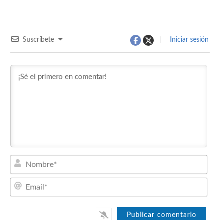
Suscríbete
Iniciar sesión
Nom
Emai