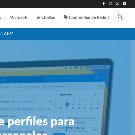
s
Microsoft
🔥 Chollos
🗣️ Comunidad de Reddit
en ARM
 perfiles para