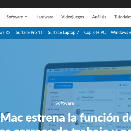
Software
Hardware
Videojuegos
Análisis
Tutoriale
ws K2
Surface Pro 11
Surface Laptop 7
Copilot+ PC
Windows 
Software
Mac estrena la función de