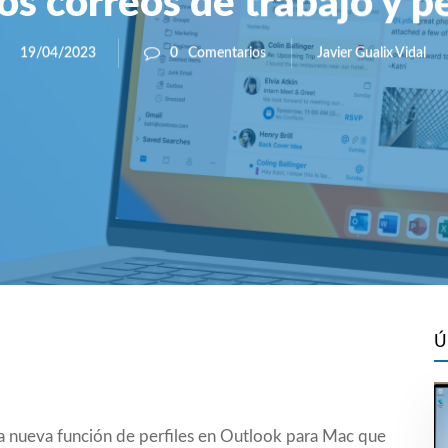
los correos de trabajo y p
Javier Gualix Vidal
19/04/2023
0
Comentarios
Ú
 nueva función de perfiles en Outlook para Mac que