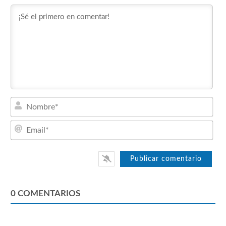
Nom
Emai
0
COMENTARIOS