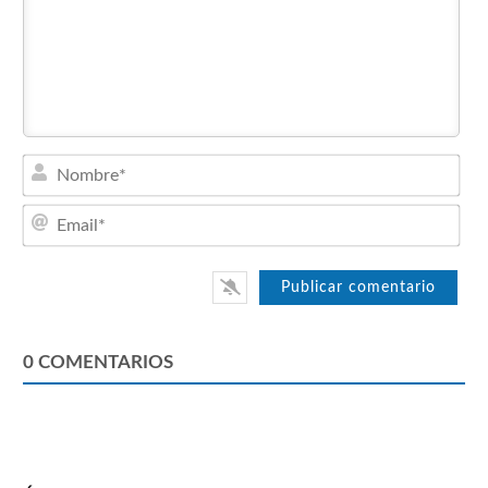
Nom
Emai
0
COMENTARIOS