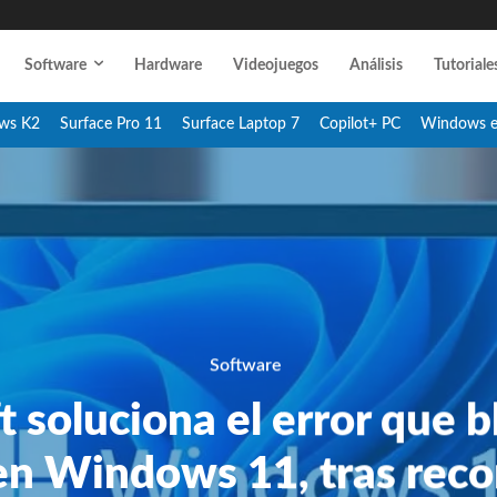
Software
Hardware
Videojuegos
Análisis
Tutoriale
ws K2
Surface Pro 11
Surface Laptop 7
Copilot+ PC
Windows 
Software
t soluciona el error que 
en Windows 11, tras rec