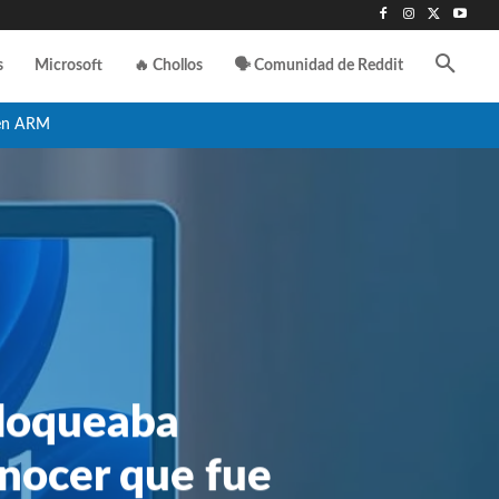
s
Microsoft
🔥 Chollos
🗣️ Comunidad de Reddit
en ARM
bloqueaba
onocer que fue