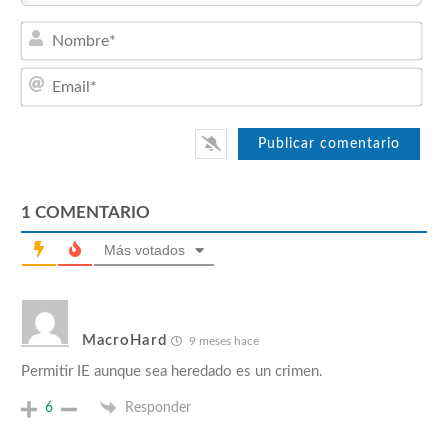
Nom
Emai
1
COMENTARIO
Más votados
MacroHard
9 meses hace
Permitir IE aunque sea heredado es un crimen.
6
Responder