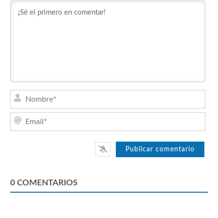
Nom
Emai
0
COMENTARIOS