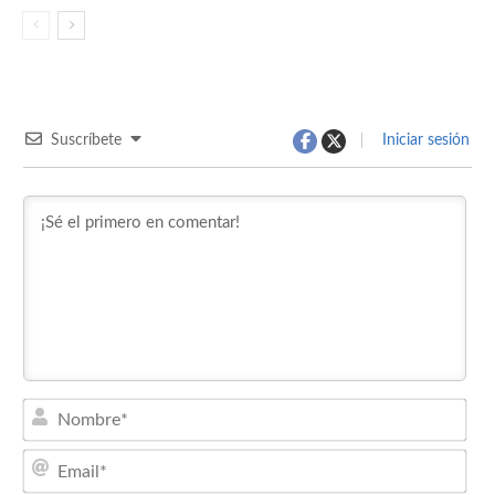
Suscríbete
Iniciar sesión
Nom
Emai