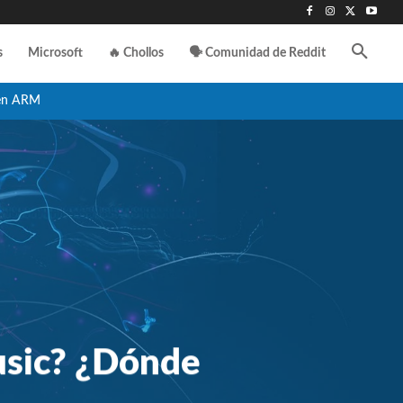
s
Microsoft
🔥 Chollos
🗣️ Comunidad de Reddit
en ARM
usic? ¿Dónde