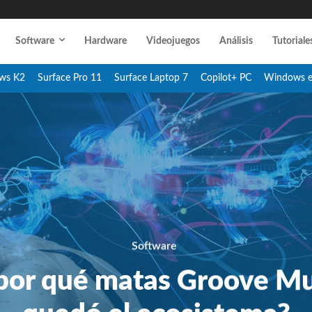
Software
Hardware
Videojuegos
Análisis
Tutoriale
ws K2
Surface Pro 11
Surface Laptop 7
Copilot+ PC
Windows 
Software
¿por qué matas Groove M