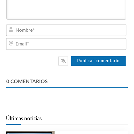
Nom
Emai
0
COMENTARIOS
Últimas noticias