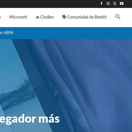
s
Microsoft
🔥 Chollos
🗣️ Comunidad de Reddit
en ARM
vegador más