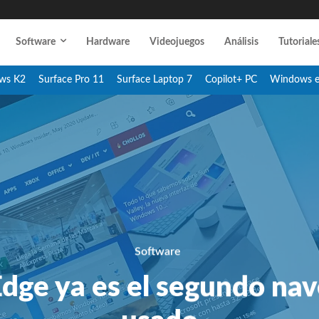
Software
Hardware
Videojuegos
Análisis
Tutoriale
ws K2
Surface Pro 11
Surface Laptop 7
Copilot+ PC
Windows 
Software
Edge ya es el segundo na