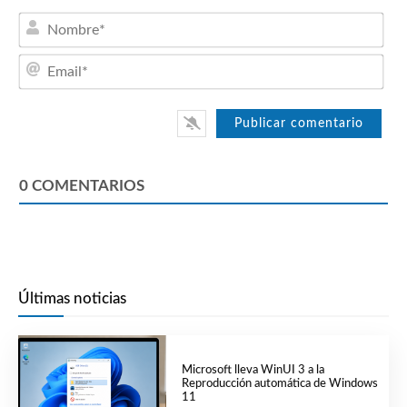
Nom
Emai
0
COMENTARIOS
Últimas noticias
Microsoft lleva WinUI 3 a la
Reproducción automática de Windows
11