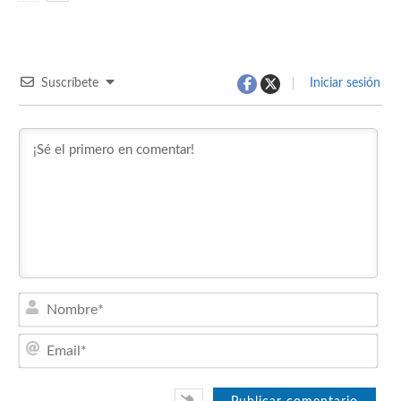
Suscríbete
Iniciar sesión
Nom
Emai