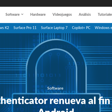
Software
Hardware
Videojuegos
Análisis
Tutoriale
ws K2
Surface Pro 11
Surface Laptop 7
Copilot+ PC
Windows 
Software
henticator renueva al fin 