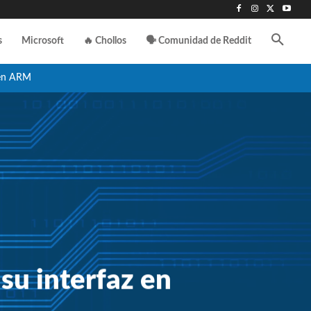
s
Microsoft
🔥 Chollos
🗣️ Comunidad de Reddit
en ARM
su interfaz en