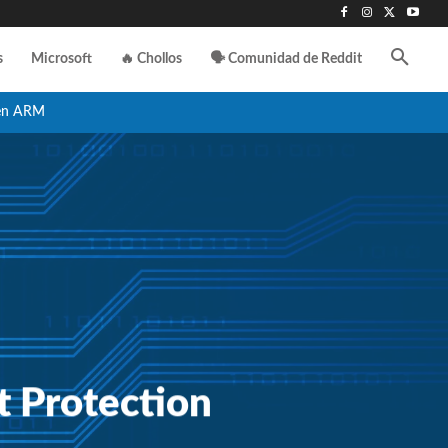
s
Microsoft
🔥 Chollos
🗣️ Comunidad de Reddit
en ARM
 Protection