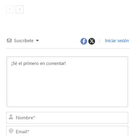
Suscríbete
Iniciar sesión
Nom
Emai