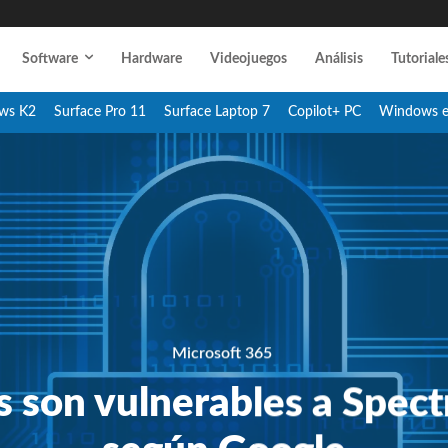
Software
Hardware
Videojuegos
Análisis
Tutoriale
ws K2
Surface Pro 11
Surface Laptop 7
Copilot+ PC
Windows 
Microsoft 365
ps son vulnerables a Spec