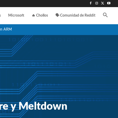
s
Microsoft
🔥 Chollos
🗣️ Comunidad de Reddit
en ARM
tre y Meltdown