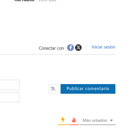
José Palacios
-
23/07/2026
Iniciar sesión
Conectar con
Nombre*
Email*
Más votados