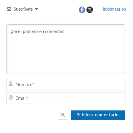
Suscríbete
Iniciar sesión
Nom
Emai